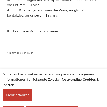
vor Ort mit EC-Karte
4. Wir übergeben Ihnen die Ware, möglichst
kontaktlos, an unserem Eingang.
Ihr Team vom Autohaus-Krämer
*im Umkreis von 15km
BLEIBEN SIE GESUND!
Wir speichern und verarbeiten Ihre personenbezogenen
Informationen für folgende Zwecke:
Notwendige Cookies &
Karten
.
Mehr erfahren
HOME
KONTAKT
© 2025 Autohaus Hans
IMPRESSUM
Peter Krämer Inh. Albert